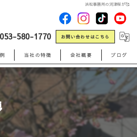
浜松事務所の河津桜が🥰
053-580-1770
お問い合わせはこちら
例
当社の特徴
会社概要
ブログ
新築
コラム
リフォーム

ガレージ
人工芝
インターロッキング