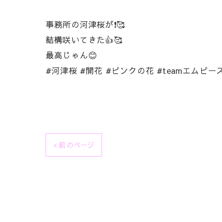
事務所の河津桜が❗🥰
結構咲いてきた👍🥰
最高じゃん😊
#河津桜 #開花 #ピンクの花 #teamエムビー
< 前のページ