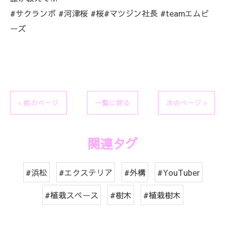
#サクランボ #河津桜 #桜#マツジン社長 #teamエムビ
ーズ
< 前のページ
一覧に戻る
次のページ >
関連タグ
#浜松
#エクステリア
#外構
#YouTuber
#植栽スペース
#樹木
#植栽樹木