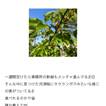
一週間空けたら事務所の新緑もメッチャ進んでる✌️😊
そんな中に見つけた河津桜にサクランボ⁉️みたいな感じ
の実がついてる✌️
食べれるのか⁉️😁
誰か教えて🤲