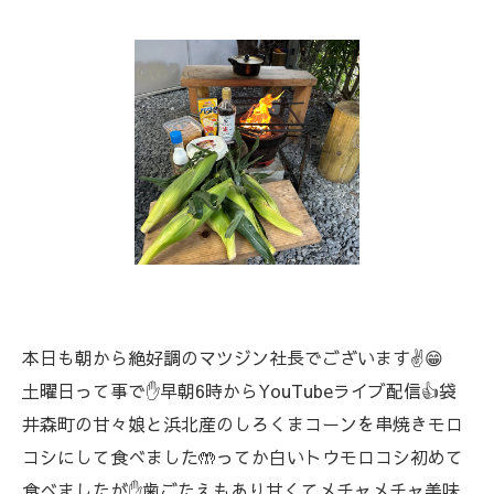
本日も朝から絶好調のマツジン社長でございます✌️😁
土曜日って事で✋早朝6時からYouTubeライブ配信👍袋
井森町の甘々娘と浜北産のしろくまコーンを串焼きモロ
コシにして食べました🤲ってか白いトウモロコシ初めて
食べましたが✋歯ごたえもあり甘くてメチャメチャ美味