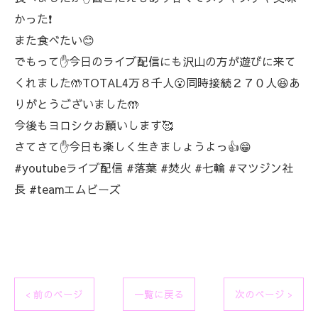
かった❗
また食べたい😊
でもって✋今日のライブ配信にも沢山の方が遊びに来て
くれました🤲TOTAL4万８千人😮同時接続２７０人😆あ
りがとうございました🤲
今後もヨロシクお願いします🥰
さてさて✋今日も楽しく生きましょうよっ👍😁
#youtubeライブ配信 #落葉 #焚火 #七輪 #マツジン社
長 #teamエムビーズ
< 前のページ
一覧に戻る
次のページ >