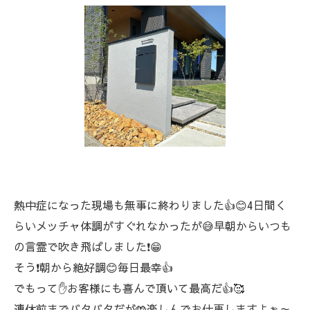
熱中症になった現場も無事に終わりました👍😊4日間く
らいメッチャ体調がすぐれなかったが😅早朝からいつも
の言霊で吹き飛ばしました❗😁
そう❗朝から絶好調😊毎日最幸👍
でもって✋お客様にも喜んで頂いて最高だ👍🥰
連休前までバタバタだが🤲楽しんでお仕事しますよぉ～