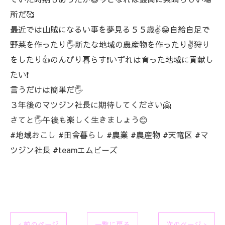
所だ🥰
最近では山賊になるい事を夢見る５５歳✌️😁自給自足で
野菜を作ったり🖐️新たな地域の農産物を作ったり✌️狩り
をしたり👍のんびり暮らす❗いずれは育った地域に貢献し
たい❗
言うだけは簡単だ🖐️
３年後のマツジン社長に期待してください🤗
さてと🖐️午後も楽しく生きましょう😊
#地域おこし #田舎暮らし #農業 #農産物 #天竜区 #マ
ツジン社長 #teamエムビーズ
< 前のページ
一覧に戻る
次のページ >