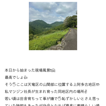
本日から始まった現場風景❗🤗
最高でしょ👍
そう🖐️ここは天竜区の山間部に位置する上阿多古地区🤲
私マツジン社長が生まれ育った同地区内の場所✌️
若い頃は田舎育ちって事が嫌で🖐️恥ずかしいとさえ思っ
ていた時期もあったが😅今となれば最高に素晴らしい場