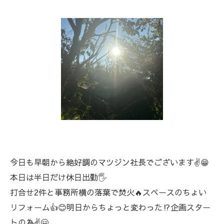
今日も早朝から絶好調のマツジン社長でございます✌️😁
本日は半日だけ休日出勤🖐️
打合せ2件と事務所横の落葉で焚火🔥スペースのちょい
リフォーム👍😊明日からちょっと変わった⁉️企画スター
トの為✌️🤗