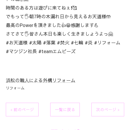
時間のある方は遊びに来てねぇ❗🥰
でもって🖐️朝7時の木漏れ日から見えるお天道様🤲
最高のPowerを頂きました👍😁感謝します💪
さてさて🖐️皆さん本日も楽しく生きましょうよっ🤗
#お天道様 #太陽 #落葉 #焚火 #七輪 #炎 #リフォーム
#マツジン社長 #teamエムビーズ
浜松の職人による外構リフォーム
リフォーム
< 前のページ
一覧に戻る
次のページ >