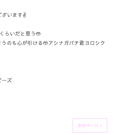
ざいます✌️
くらいだと思う🤲
まうのも心が引ける🤲アシナガバチ君ヨロシク
ビーズ
次のページ >