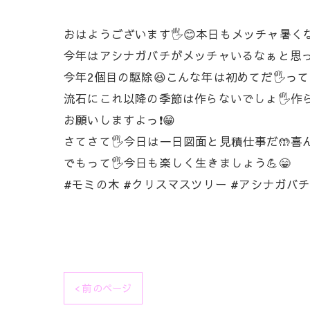
おはようございます🖐️😊本日もメッチャ暑
今年はアシナガバチがメッチャいるなぁと思った
今年2個目の駆除😆こんな年は初めてだ🖐️
流石にこれ以降の季節は作らないでしょ🖐️
お願いしますよっ❗😁
さてさて🖐️今日は一日図面と見積仕事だ🤲
でもって🖐️今日も楽しく生きましょう💪😁
#モミの木 #クリスマスツリー #アシナガバチ 
< 前のページ