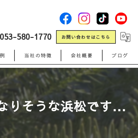
053-580-1770
お問い合わせはこちら
例
当社の特徴
会社概要
ブログ
新築
コラム
リフォーム
なりそうな浜松です...
ガレージ
人工芝
インターロッキング