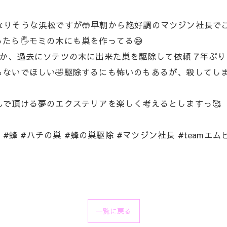
くなりそうな浜松ですが🤲早朝から絶好調のマツジン社長でご
ら🖐️モミの木にも巣を作ってる😅
ってか、過去にソテツの木に出来た巣を駆除して依頼７年ぶり
作らないでほしい🤣駆除するにも怖いのもあるが、殺してし
喜んで頂ける夢のエクステリアを楽しく考えるとしますっ🥰
#蜂 #ハチの巣 #蜂の巣駆除 #マツジン社長 #teamエム
一覧に戻る