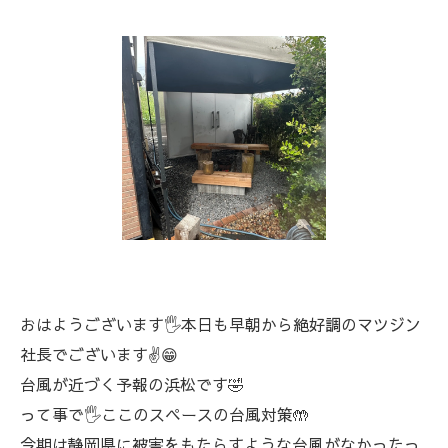
おはようございます🖐️本日も早朝から絶好調のマツジン
社長でございます✌️😁
台風が近づく予報の浜松です🤣
って事で🖐️ここのスペースの台風対策🤲
今期は静岡県に被害をもたらすような台風がなかったっ