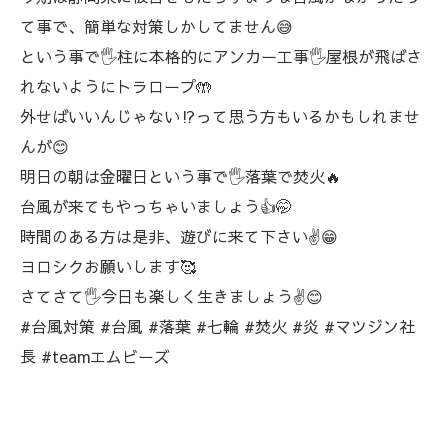
て事で、簡単な対策しかしてません😅
という事で🖐️柱に本格的にアンカー工事🖐️屋根が飛ばさ
れないようにトラロープ🤲
外せばいいんじゃない⁉️って思う方もいるかもしれませ
んが😊
明日の朝は金曜日という事で🖐️落葉で焚火🔥
台風が来てもやっちゃいましょう👍🤭
時間のある方は是非、遊びに来て下さい✌️😁
ヨロシクお願いします🥰
さてさて🖐️今日も楽しく生きましょう✌️😊
#台風対策 #台風 #落葉 #七輪 #焚火 #炎 #マツジン社
長 #teamエムビーズ