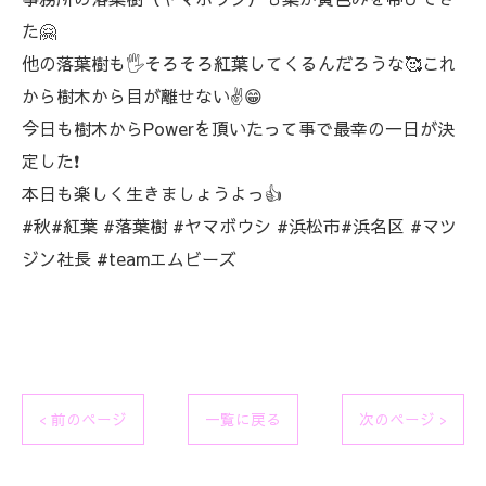
た🤗
他の落葉樹も🖐️そろそろ紅葉してくるんだろうな🥰これ
から樹木から目が離せない✌️😁
今日も樹木からPowerを頂いたって事で最幸の一日が決
定した❗
本日も楽しく生きましょうよっ👍
#秋#紅葉 #落葉樹 #ヤマボウシ #浜松市#浜名区 #マツ
ジン社長 #teamエムビーズ
< 前のページ
一覧に戻る
次のページ >