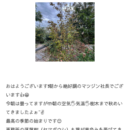
おはようございます❗朝から絶好調のマツジン社長でござ
います👍😁
今朝は曇ってますが🤲朝の空気🖐️気温🖐️樹木まで秋めい
てきましたよぉ~✌️
最高の季節の始まりです😊
事務所の落葉樹（ヤマボウシ）も葉が黄色みを帯びてき