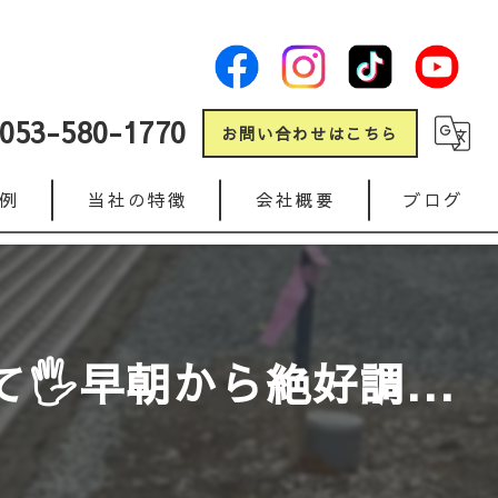
053-580-1770
お問い合わせはこちら
例
当社の特徴
会社概要
ブログ
新築
コラム
リフォーム
️早朝から絶好調...
ガレージ
人工芝
インターロッキング