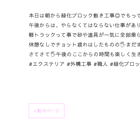
本日は朝から緑化ブロック敷き工事😊でもって
午後からは、やらなくてはならない仕事があり
軽トラックって事で砂や道具が一気に全部乗らな
休憩なしでチョット疲れはしたものの🖐️まだ
さてさて🖐️午後のここからの時間も楽しく生き
#エクステリア #外構工事 #職人 #緑化ブロッ
< 前のページ