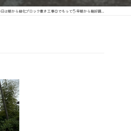
本日は朝から緑化ブロック敷き工事😊でもって🖐️早朝から絶好調...