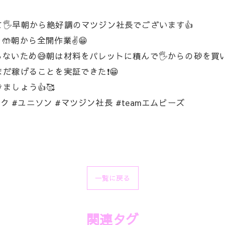
🖐️早朝から絶好調のマツジン社長でございます👍
朝から全開作業✌️😁
いため😅朝は材料をパレットに積んで🖐️からの砂を買い
まだ稼げることを実証できた❗😁
ましょう👍🥰
ク #ユニソン #マツジン社長 #teamエムビーズ
一覧に戻る
関連タグ