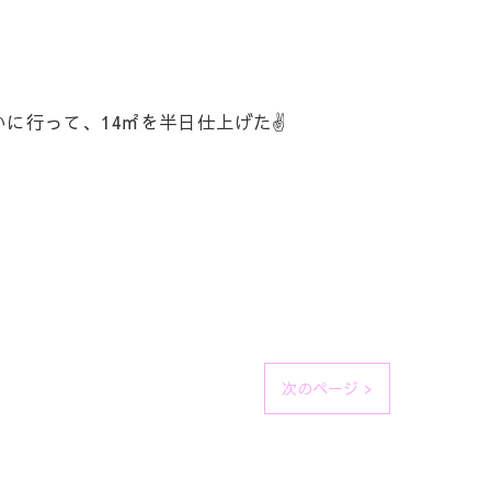
に行って、14㎡を半日仕上げた✌️
次のページ >