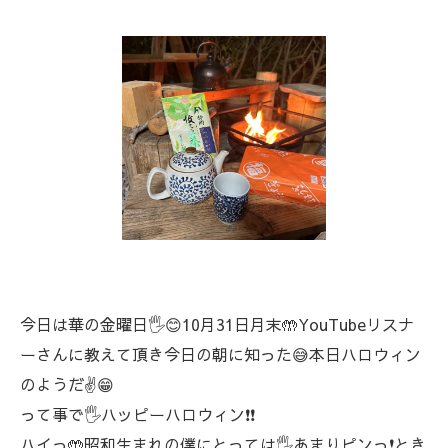
今日は華の金曜日🖐️😊10月31日月末🤲YouTubeリスナ
ーさんに教えて頂き今日の朝に知った😅本日ハロウィン
のようだ✌️😁
って事で🖐️ハッピーハロウィン❗❗
ハイっ🤲昭和生まれの僕にとっては🖐️あまりピンっ❗とき