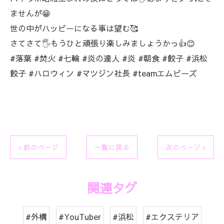
ませんが😁
世の中がハッピーになる事は望む🥰
さてさて🖐️もうひと頑張り楽しみましょうかっ👍😊
#落葉 #焚火 #七輪 #炎の達人 #炎 #朝食 #餃子 #浜松
餃子 #ハロウィン #マツジン社長 #teamエムビーズ
< 前のページ
一覧に戻る
次のページ >
関連タグ
#外構
#YouTuber
#浜松
#エクステリア