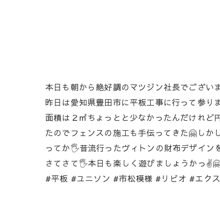
本日も朝から絶好調のマツジン社長でございます
昨日は愛知県豊田市に平板工事に行って参りま
面積は２㎡ちょっとと少なかったんだけれど円形
たのでフェンスの施工も手伝ってきた🤗しかし
ってか🖐️昔流行ったヴィトンの財布デザインを
さてさて🖐️本日も楽しく遊びましょうかっ✌️
#平板 #ユニソン #市松模様 #リビオ #エク