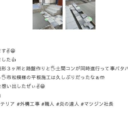
✌️😁
した👍
３ヶ所と路盤作りと🖐️土間コンが同時進行って事バタバタ
🖐️市松模様の平板施工は久しぶりだったなぁ🤲
想い出したぜぃ✌️😁

ステリア #外構工事 #職人 #炎の達人 #マツジン社長