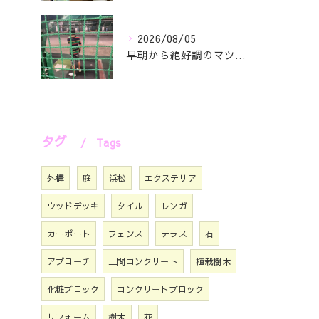
2026/08/05
早朝から絶好調のマツジン社長でございます✌️😁
タグ
Tags
外構
庭
浜松
エクステリア
ウッドデッキ
タイル
レンガ
カーポート
フェンス
テラス
石
アプローチ
土間コンクリート
植栽樹木
化粧ブロック
コンクリートブロック
リフォーム
樹木
花