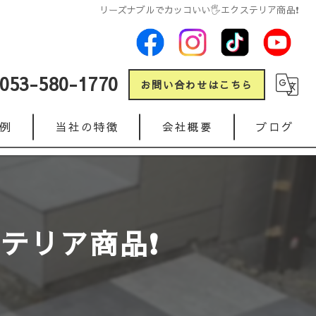
リーズナブルでカッコいい🖐️エクステリア商品❗
053-580-1770
お問い合わせはこちら
例
当社の特徴
会社概要
ブログ
新築
コラム
リフォーム
ステリア商品❗
ガレージ
人工芝
インターロッキング