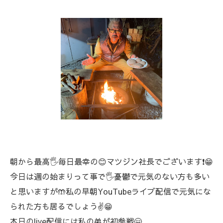
朝から最高🖐️毎日最幸の😊マツジン社長でございます❗😁
今日は週の始まりって事で🖐️憂鬱で元気のない方も多い
と思いますが🤲私の早朝YouTubeライブ配信で元気にな
られた方も居るでしょう✌️😁
本日のlive配信には私の弟が初参戦🤗