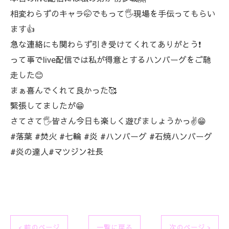
相変わらずのキャラ🤭でもって🖐️現場を手伝ってもらい
ます👍
急な連絡にも関わらず引き受けてくれてありがとう❗
って事でlive配信では私が得意とするハンバーグをご馳
走した😊
まぁ喜んでくれて良かった🥰
緊張してましたが😁
さてさて🖐️皆さん今日も楽しく遊びましょうかっ✌️😁
#落葉 #焚火 #七輪 #炎 #ハンバーグ #石焼ハンバーグ
#炎の達人#マツジン社長
< 前のページ
一覧に戻る
次のページ >