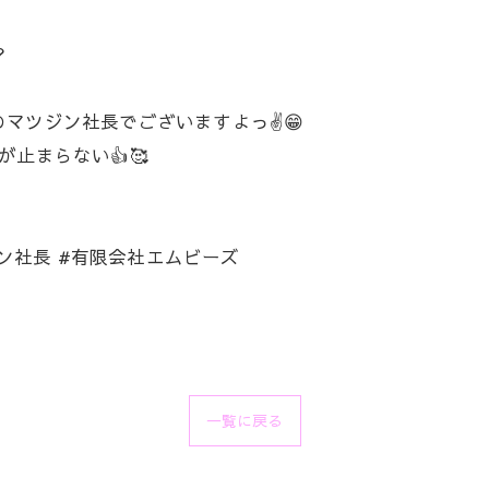
️
マツジン社長でございますよっ✌️😁
が止まらない👍🥰
ジン社長 #有限会社エムビーズ
一覧に戻る