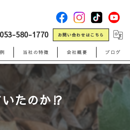
053-580-1770
お問い合わせはこちら
例
当社の特徴
会社概要
ブログ
新築
コラム
リフォーム
いたのか⁉️
ガレージ
人工芝
インターロッキング