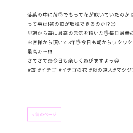
落葉の中に苺🖐️でもって花が咲いていたのか⁉
って事は❗初の苺が収穫できるのか⁉️😊
早朝から苺に最高の元気を頂いた🖐️毎日最幸の
お客様から頂いて3年🖐️今日も朝からワクワク
最高ぉ～❗❗❗
さてさて🤲今日も楽しく遊びますよっ😁
#苺 #イチゴ #イチゴの花 #炎の達人#マツ
< 前のページ