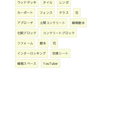
ウッドデッキ
タイル
レンガ
カーポート
フェンス
テラス
石
アプローチ
土間コンクリート
植栽樹木
化粧ブロック
コンクリートブロック
リフォーム
樹木
花
インターロッキング
防草シート
植栽スペース
YouTuber