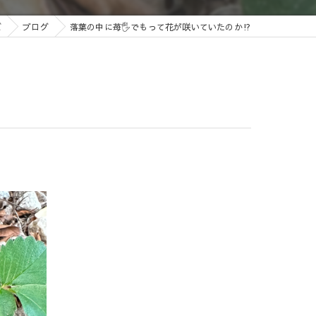
ズ
ブログ
落葉の中に苺🖐️でもって花が咲いていたのか⁉️