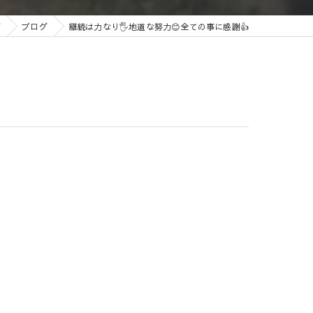
ズ
ブログ
継続は力なり🖐️地道な努力😊全ての事に感謝👍