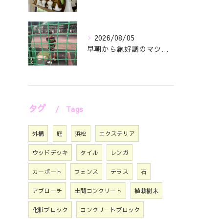
2026/08/05
早朝から絶好調のマツジン社長でございます✌️😁
タグ
Tags
外構
庭
浜松
エクステリア
ウッドデッキ
タイル
レンガ
カーポート
フェンス
テラス
石
アプローチ
土間コンクリート
植栽樹木
化粧ブロック
コンクリートブロック