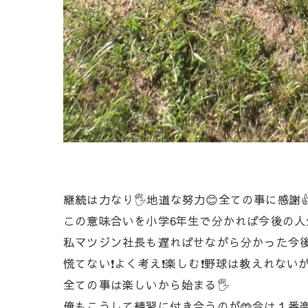
継続は力なり🖐️地道な努力😊全ての事に感謝
この意味合いを小学6年生で分かれば今後の人
私マツジン社長も遅ればせながら分かった今後の
慌てない❗よく考え❗楽しむ❗野球は教えれない
全ての事は楽しいから始まる🖐️
俺もこうして練習に付き合うのが🤲今は１番楽