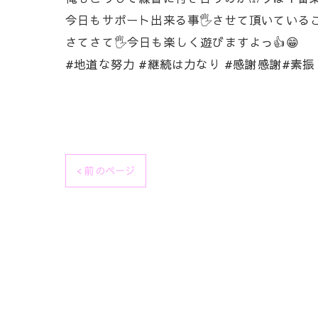
今日もサポート出来る事🖐️させて頂いているこ
さてさて🖐️今日も楽しく遊びますよっ👍😁
#地道な努力 #継続は力なり #感謝感謝#素振
< 前のページ