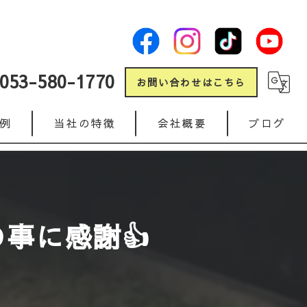
053-580-1770
お問い合わせはこちら
例
当社の特徴
会社概要
ブログ
新築
コラム
リフォーム
の事に感謝👍
ガレージ
人工芝
インターロッキング