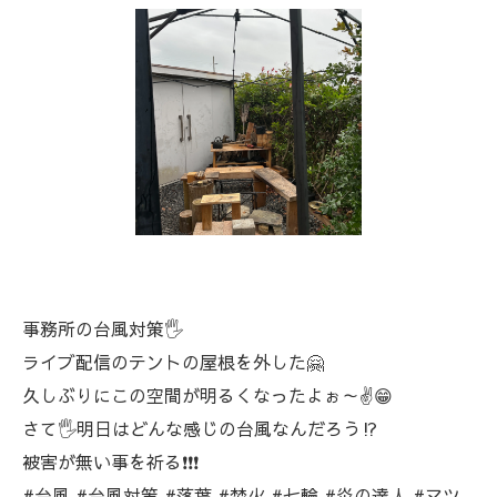
事務所の台風対策🖐️
ライブ配信のテントの屋根を外した🤗
久しぶりにこの空間が明るくなったよぉ～✌️😁
さて🖐️明日はどんな感じの台風なんだろう⁉️
被害が無い事を祈る❗❗❗
#台風 #台風対策 #落葉 #焚火 #七輪 #炎の達人 #マツ