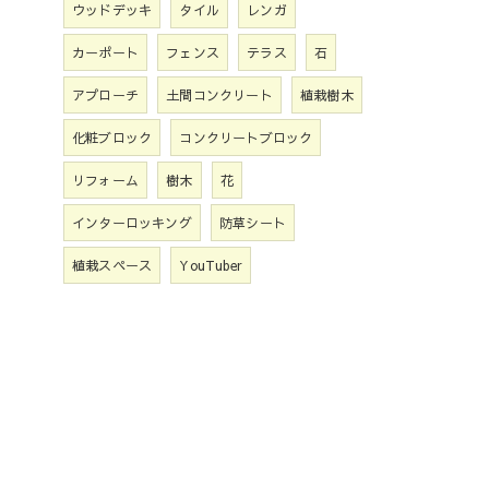
ウッドデッキ
タイル
レンガ
カーポート
フェンス
テラス
石
アプローチ
土間コンクリート
植栽樹木
化粧ブロック
コンクリートブロック
リフォーム
樹木
花
インターロッキング
防草シート
植栽スペース
YouTuber