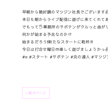
早朝から絶好調のマツジン社長でございます✌️
本日も朝からライブ配信に遊びに来てくれてあ
でもって🖐️事務所のサボテンがクルっと曲が
何かが始まる予兆なのか⁉️
始まるだろう❗新たなスタートに乾杯🥂
今日は打合せ曜日🤲楽しく遊びましょうかっ✌️
#α #スタート #サボテン #炎の達人 #マツ
< 前のページ