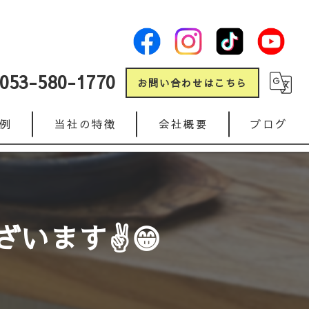
053-580-1770
お問い合わせはこちら
例
当社の特徴
会社概要
ブログ
新築
コラム
リフォーム
います✌️😁
ガレージ
人工芝
インターロッキング