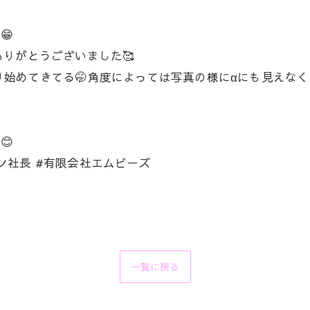
😁
りがとうございました🥰
り始めてきてる🤭角度によっては写真の様にαにも見えなく
😊
ジン社長 #有限会社エムビーズ
一覧に戻る