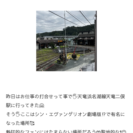
昨日はお仕事の打合せって事で🖐️天竜浜名湖線天竜二俣
駅に行ってきた🤗
そう🖐️ここはシン・エヴァンゲリオン劇場版⁉️で有名に
なった場所🥰
熱狂的なファンにはたまらない場所だろう🤲聖地的な❗😊