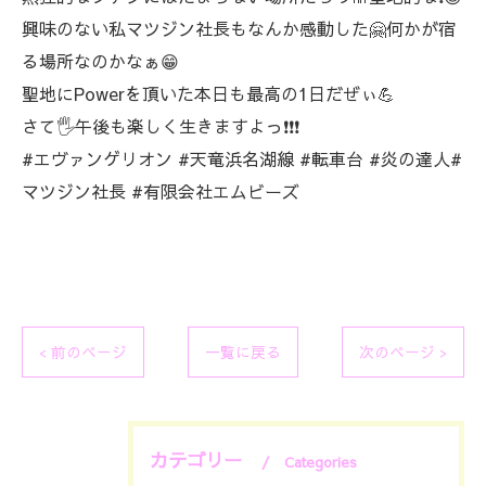
興味のない私マツジン社長もなんか感動した🤗何かが宿
る場所なのかなぁ😁
聖地にPowerを頂いた本日も最高の1日だぜぃ💪
さて🖐️午後も楽しく生きますよっ❗❗❗
#エヴァンゲリオン #天竜浜名湖線 #転車台 #炎の達人#
マツジン社長 #有限会社エムビーズ
< 前のページ
一覧に戻る
次のページ >
カテゴリー
Categories