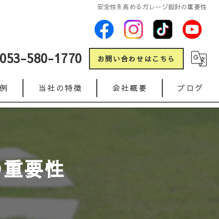
安全性を高めるガレージ設計の重要性
053-580-1770
お問い合わせはこちら
例
当社の特徴
会社概要
ブログ
新築
コラム
リフォーム
の重要性
ガレージ
人工芝
インターロッキング