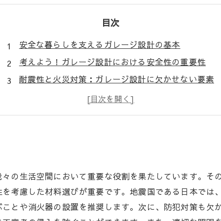
目次
安全な暮らしを支えるガレージ設計の基本
考えよう！ガレージ設計における安全性の重要性
耐震性と火災対策：ガレージ設計に欠かせない要素
防犯対策の進化：安心して車を保管するために
家族を守るためのガレージ設計：具体的なポイント
安全性向上のためのガレージ設計の成功事例
未来に向けて：安心・安全なガレージの設計とは
我々の生活空間において重要な役割を果たしています。そ
性を考慮した材料選びが重要です。地震国である日本では
ぶことや消火器の設置を推奨します。次に、防犯対策も欠