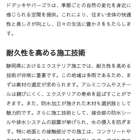
ドデッキやパーゴラは、季節ごとの自然の変化を身近に
エコを意識した緑化駐車場の導入
感じられる空間を提供。これにより、住まい全体の快適
静岡県のエクステリア最新トレンドを追う
性と美しさが向上し、日々の生活に豊かさをもたらしま
新しい素材の採用事例
す。
エコロジーを意識したデザインの流行
耐久性を高める施工技術
IoTを活用したスマートエクステリア
自宅でリゾート気分を味わう庭園デザイン
静岡県におけるエクステリア施工では、耐久性を高める
アートを取り入れた個性豊かな庭
技術が非常に重要です。この地域は多雨であるため、ま
コミュニティを意識した共有エクステリア
ずは素材の選定が求められます。アルミニウムやスチー
ルは錆びにくく、エクステリアの寿命を延ばすことがで
エクステリアで描く静岡県の未来の住環境
きます。また、防水加工が施された木材も選択肢として
持続可能なエコガーデンの実現
魅力的です。さらに施工技術として、接合部の防水シー
地域性を活かしたデザインの未来
ルや排水システムの設置が挙げられ、水の侵入を防ぎま
自然と人が共生するエクステリアの提案
す。特に地面との接触部分での施工は、コンクリートや
これからのエネルギー効率の良い住環境