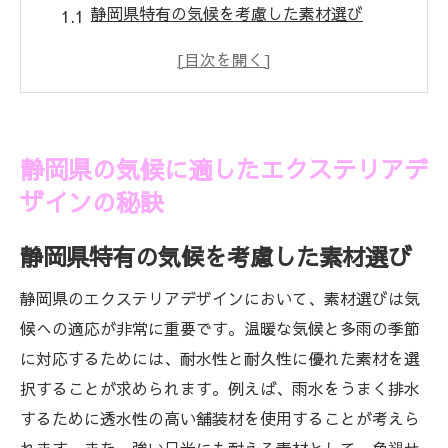
静岡県特有の気候を考慮した素材選び
四季を楽しむ庭のデザインポイント
耐久性を高める施工技術
雨の日も安心な排水計画
風通しを活かしたエクステリアデザイン
静岡県の気候に適したエクステリアデ
自然災害に備える安全対策
ザインの秘訣
庭から始める静岡県のエクステリア革命
静岡県特有の気候を考慮した素材選び
庭造りの第一歩：プランニングの重要性
植物選びで失敗しないためのポイント
静岡県のエクステリアデザインにおいて、素材選びは気
石材や木材を使ったデザインの工夫
候への適応が非常に重要です。温暖な気候と多雨の季節
居心地よい空間を作るためのレイアウト
に対応するためには、耐水性と耐久性に優れた素材を選
省エネを意識した照明設計
択することが求められます。例えば、雨水をうまく排水
するために透水性の高い舗装材を使用することが考えら
庭でのプライベート空間の作り方