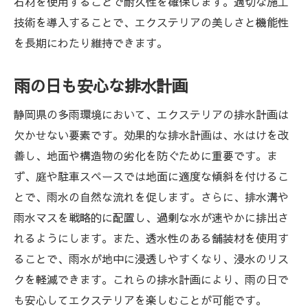
石材を使用することで耐久性を確保します。適切な施工
環境負荷を減らすための施工技術
技術を導入することで、エクステリアの美しさと機能性
次世代に受け継ぐ庭のデザイン
を長期にわたり維持できます。
静岡県の自然を活かしたエクステリア事例集
雨の日も安心な排水計画
富士山を望む庭の風景
海辺の風を感じるエクステリア
静岡県の多雨環境において、エクステリアの排水計画は
山間の静けさを楽しむデザイン
欠かせない要素です。効果的な排水計画は、水はけを改
善し、地面や構造物の劣化を防ぐために重要です。ま
地域の伝統を取り入れた庭作り
ず、庭や駐車スペースでは地面に適度な傾斜を付けるこ
自然素材を活かした施工事例
とで、雨水の自然な流れを促します。さらに、排水溝や
地元植物を取り入れたガーデニング
雨水マスを戦略的に配置し、過剰な水が速やかに排出さ
エクステリアで静岡県の住まいが劇的に変わる
れるようにします。また、透水性のある舗装材を使用す
理由
ることで、雨水が地中に浸透しやすくなり、浸水のリス
住まいの価値を高めるエクステリア
クを軽減できます。これらの排水計画により、雨の日で
家族全員が満足する外構デザイン
も安心してエクステリアを楽しむことが可能です。