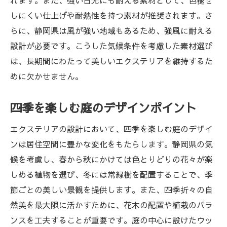
れます。また、強い日光にも耐える素材として、色褪せ
エクステリアで作る静岡県の理想の住まい
しにくい仕上げや耐熱性を持つ素材が推奨されます。さ
住宅との調和を図るカラーコーディネート
らに、静岡県は風が強い地域もあるため、強風に耐える
動線を考えたエクステリアプラン
設計が必要です。こうした気候条件を考慮した素材選び
家族のライフスタイルに合わせたデザイン
は、長期間にわたって美しいエクステリアを維持するた
趣味を楽しむための空間づくり
めに欠かせません。
防犯対策も兼ねたフェンスの設置
四季を楽しむ庭のデザインポイント
ペットにも優しい庭作りの工夫
駐車スペースを最大限に活かすエクステリアの
エクステリアの設計において、四季を楽しむ庭のデザイ
工夫
ンは居住空間に豊かな変化をもたらします。静岡県の気
車を守るためのカーポート選び
候を考慮し、春から秋にかけては色とりどりの花々が楽
狭いスペースを有効活用するレイアウト
しめる植物を選び、冬には常緑樹を配置することで、季
節ごとの美しい景観を提供します。また、四季折々の自
駐車場の安全性を高める設計
然美を最大限に活かすために、花木の配置や植栽のバラ
耐久性のある舗装材の選定
ンスを工夫することが重要です。庭の中心に設けたウッ
快適な出入りを実現する動線計画