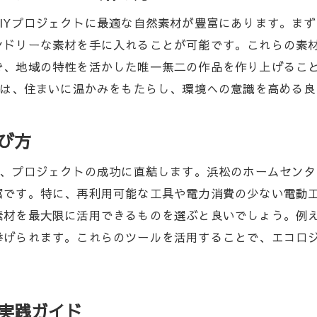
自然災害に備えるエコDIYの工夫
IYプロジェクトに最適な自然素材が豊富にあります。ま
持続可能な未来を支えるDIY教育の推進
ンドリーな素材を手に入れることが可能です。これらの素
地元の資源を活用した循環型経済の実現
で、地域の特性を活かした唯一無二の作品を作り上げるこ
浜松の自然素材を活用したDIYでエコライフを実現
Yは、住まいに温かみをもたらし、環境への意識を高める
日常生活で使えるエコDIYアイテムの作り方
地元の素材で作るエコバッグや雑貨
び方
自給自足を目指すエコDIYの実践例
は、プロジェクトの成功に直結します。浜松のホームセン
浜松の自然を活かしたエコロジカルなインテリア
富です。特に、再利用可能な工具や電力消費の少ない電動
健康を考えたナチュラルDIYプロジェクト
素材を最大限に活用できるものを選ぶと良いでしょう。例
環境負荷を減らすエコライフスタイルの提案
げられます。これらのツールを活用することで、エコロジ
自然と共存する浜松のエコDIYプロジェクトの魅力
地域の生態系を守るためのDIY活動
環境に配慮したDIYコミュニティの紹介
の実践ガイド