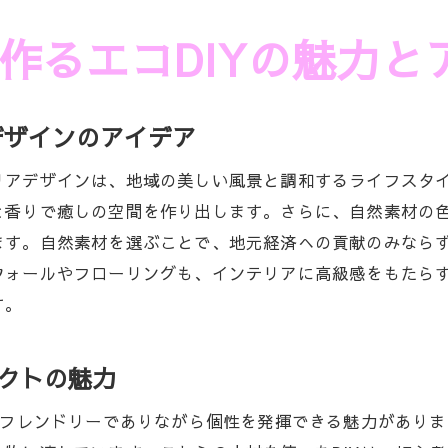
環境に優しいライフスタイルを実現するDIYテクニ
作るエコDIYの魅力と
浜松の自然を活かした持続可能な消費生活
地域の資源を最大限に活かすDIYプロジェクト
社会貢献につながるエコDIY活動の紹介
デザインのアイデア
エコDIYを通じた地域貢献のあり方
リアデザインは、地域の美しい風景と調和するライフスタ
と香りで癒しの空間を作り出します。さらに、自然素材の
ます。自然素材を選ぶことで、地元経済への貢献のみなら
ウォールやフローリングも、インテリアに高級感をもたら
す。
ェクトの魅力
コフレンドリーでありながら個性を発揮できる魅力があり