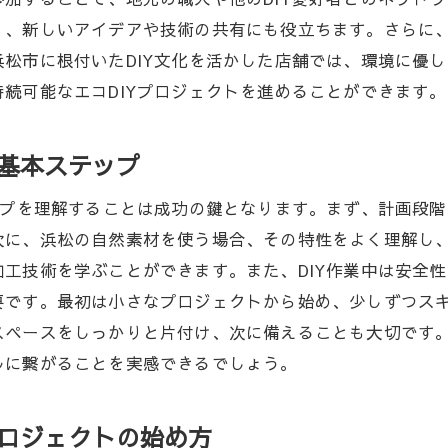
地元素材を使った手作り家具の提案
、新しいアイデアや技術の共有にも役立ちます。さらに、
リサイクル素材を活用したエコフレンドリーな生活
松市に根付いたDIY文化を活かした店舗では、環境に優
地元の自然と調和した浜松ならではのエコDIYに挑戦
続可能なエコDIYプロジェクトを進めることができます。
地域の自然を反映したDIYプロジェクトのデザイン
エコDIYで地域コミュニティと繋がる方法
の基本ステップ
浜松の自然を感じるアウトドアDIYアイデア
ップを理解することは成功の鍵となります。まず、計画段
自然の力を活かしたサステナブルな家づくり
次に、浜松の自然素材を使う場合、その特性をよく理解し
地元の工芸技術を取り入れたエコDIY
工技術を学ぶことができます。また、DIY作業中は安全
浜松の自然と暮らすためのDIYインスピレーション
要です。最初は小さなプロジェクトから始め、少しずつス
浜松のエコDIYプロジェクトで持続可能な未来を目指す
ペースをしっかりと片付け、次に備えることも大切です。
再生可能エネルギーを取り入れたDIYプロジェクト
ルに繋がることを実感できるでしょう。
地域社会を支えるサステナブルな取り組み
エコDIYによる環境保護活動への参加
プロジェクトの始め方