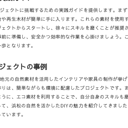
エコDIYで作る自然との共生空間
ロジェクトに挑戦するための実践ガイドを提供します。ま
地元の動植物を守るためのDIYプロジェクト
や再生木材が簡単に手に入ります。これらの素材を使用す
浜松の自然を満喫するためのDIYガーデニング
ジェクトからスタートし、徐々にスキルを磨くことが推奨
エコDIYを通じた自然保護意識の向上
前に準備し、安全かつ効率的な作業を心掛けましょう。こ
浜松の豊かな自然素材でエコな住まいを作ろう
一歩となります。
自然素材を使ったエコハウスの設計ポイント
浜松の素材で実現するエコロジカルな建築
ロジェクトの事例
サステナブルな住まいづくりのためのDIYアイデア
、地元の自然素材を活用したインテリアや家具の制作が挙
地元の自然を活かしたエネルギー効率の良い住まい
作りは、簡単ながらも環境に配慮したプロジェクトです。
エコDIYで可能にする快適な暮らしの工夫
ように、エコ素材を利用することで、自分自身のスキルも
自然を感じる住まいでの心地よい暮らし
て、浜松の自然を活かしたDIYの魅力を紹介してきまし
浜松の自然素材を活かしたエコDIYで環境に優しい暮ら
しています。
地元の素材で作るエコフレンドリーな日用品