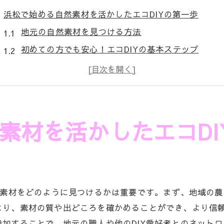
浜松で始める自然素材を活かしたエコDIYの第一歩
地元の自然素材を見つける方法
初めての方でも安心！エコDIYの基本ステップ
浜松の自然素材を活かしたDIYプロジェクトの始め
エコDIYに必要なツールとその選び方
環境に優しいDIYを始めるための実践ガイド
地域の自然素材を使ったDIYプロジェクトの事例
素材を活かしたエコDI
浜松の自然素材で作るエコDIYの魅力とアイデア
自然素材を活かしたインテリアデザインのアイデア
浜松の木材を使ったDIYプロジェクトの魅力
竹や藁を使ったユニークなDIYアイテム
然素材をどのように見つけるかは重要です。まず、地域の
エコDIYで実現するナチュラルガーデン作り
より、素材の質や出どころを確かめることができ、より信
加することで、地元の職人や他のDIY愛好者とのネット