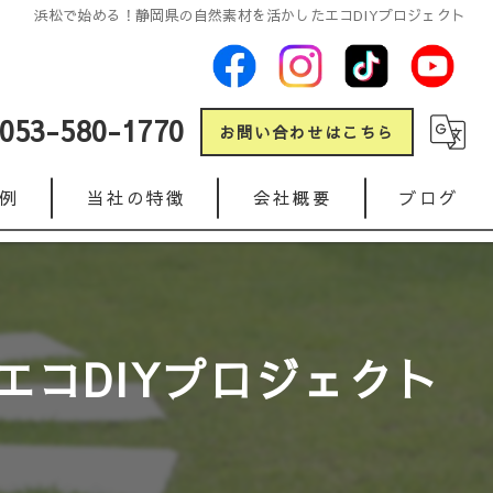
浜松で始める！静岡県の自然素材を活かしたエコDIYプロジェクト
053-580-1770
お問い合わせはこちら
例
当社の特徴
会社概要
ブログ
新築
コラム
リフォーム
コDIYプロジェクト
ガレージ
人工芝
インターロッキング