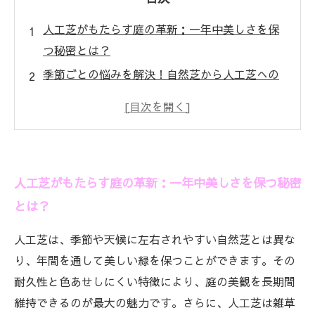
人工芝がもたらす庭の革新：一年中美しさを保
つ秘密とは？
季節ごとの悩みを解決！自然芝から人工芝への
賢い選択
人工芝の選び方と施工ポイント：失敗しない庭
づくりの第一歩
簡単メンテナンスで美しさキープ！人工芝の手
人工芝がもたらす庭の革新：一年中美しさを保つ秘密
入れ方法を徹底解説
とは？
実例紹介：人工芝で実現した年間を通じた美し
い庭の完成形
人工芝は、季節や天候に左右されやすい自然芝とは異な
なぜ人工芝がエクステリア業界で注目されてい
り、年間を通して美しい緑を保つことができます。その
るのか？
耐久性と色あせしにくい特徴により、庭の美観を長期間
人工芝導入前に知っておきたいメリット・デメ
維持できるのが最大の魅力です。さらに、人工芝は雑草