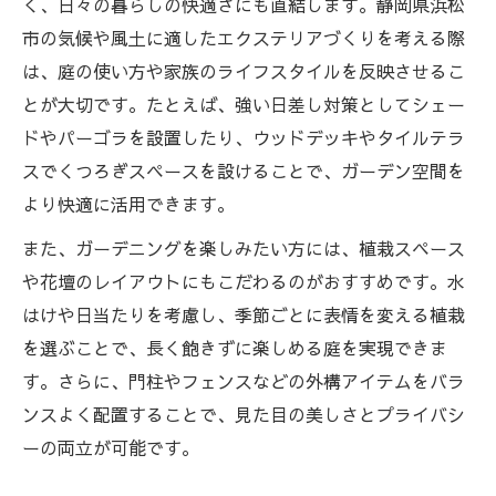
く、日々の暮らしの快適さにも直結します。静岡県浜松
イント
市の気候や風土に適したエクステリアづくりを考える際
ガーデンの雰囲気を左右するエクステリア
は、庭の使い方や家族のライフスタイルを反映させるこ
の選定基準
とが大切です。たとえば、強い日差し対策としてシェー
エクステリアで実現するおしゃれなガーデ
ドやパーゴラを設置したり、ウッドデッキやタイルテラ
ンスペース
スでくつろぎスペースを設けることで、ガーデン空間を
エクステリア選びで注目したい最新トレン
より快適に活用できます。
ド
また、ガーデニングを楽しみたい方には、植栽スペース
おしゃれな外構空間を求めるならエクステリア
や花壇のレイアウトにもこだわるのがおすすめです。水
が鍵
はけや日当たりを考慮し、季節ごとに表情を変える植栽
エクステリアでおしゃれな外構空間を演出
を選ぶことで、長く飽きずに楽しめる庭を実現できま
する方法
す。さらに、門柱やフェンスなどの外構アイテムをバラ
外構の印象を左右するエクステリアの選び
ンスよく配置することで、見た目の美しさとプライバシ
方
ーの両立が可能です。
エクステリアがもたらすデザイン性の高い