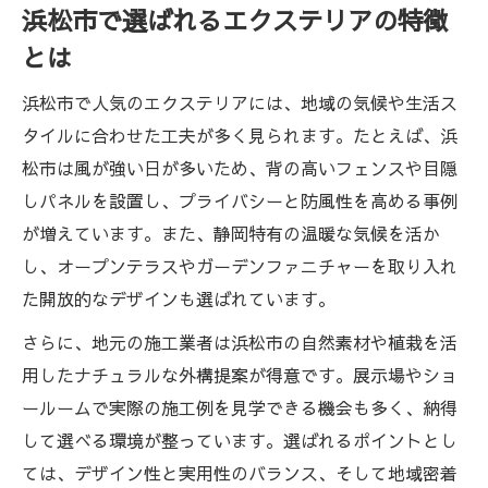
浜松市で選ばれるエクステリアの特徴
空間作り
とは
おしゃれなエクステリア事例から学ぶポイ
ント
浜松市で人気のエクステリアには、地域の気候や生活ス
外構とエクステリアのバランスを考えるコ
タイルに合わせた工夫が多く見られます。たとえば、浜
ツ
松市は風が強い日が多いため、背の高いフェンスや目隠
展示場活用で実感できるエクステリアの魅力
しパネルを設置し、プライバシーと防風性を高める事例
エクステリア展示場で実感できるガーデン
が増えています。また、静岡特有の温暖な気候を活か
の魅力
し、オープンテラスやガーデンファニチャーを取り入れ
展示場で比較するエクステリアの最新アイ
た開放的なデザインも選ばれています。
デア
さらに、地元の施工業者は浜松市の自然素材や植栽を活
エクステリア展示場見学で得られる具体的
用したナチュラルな外構提案が得意です。展示場やショ
メリット
ールームで実際の施工例を見学できる機会も多く、納得
エクステリアの実物を体験できる展示場活
して選べる環境が整っています。選ばれるポイントとし
用法
ては、デザイン性と実用性のバランス、そして地域密着