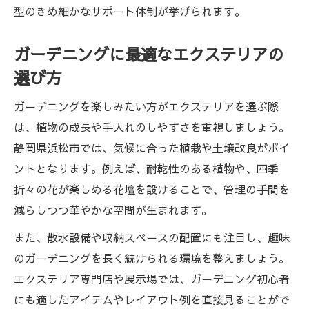
型のきめ細かなサポート体制が挙げられます。
展示場でチェックしたいエクステリアのポ
イント
ガーデニングに最適なエクステリアの
失敗しない浜松市のエクステリア比較術
選び方
エクステリアの比較で重視すべきポイント
とは
ガーデニングを楽しみたい方がエクステリアを選ぶ際
浜松市のエクステリア業者選びで注意すべ
は、植物の成長や手入れのしやすさを重視しましょう。
き点
静岡県浜松市では、気候に合った植栽や土壌改良がポイ
失敗しないためのエクステリア比較のコツ
ントとなります。例えば、耐乾性のある植物や、四季
折々の花が楽しめる花壇を設けることで、管理の手間を
エクステリア見積もり比較で納得の選択を
減らしつつ華やかな空間が生まれます。
業者実績を比較して選ぶエクステリアの安
心感
また、散水設備や収納スペースの配置にも注目し、趣味
のガーデニングを長く続けられる環境を整えましょう。
口コミを参考にした安心のガーデンプラン
エクステリア専門店や展示場では、ガーデニング初心者
エクステリア選びで口コミが重要な理由
にも適したアイテムやレイアウト例を直接見ることがで
口コミでわかるエクステリア業者の対応力