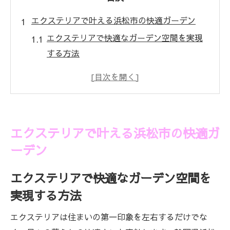
エクステリアで叶える浜松市の快適ガーデン
エクステリアで快適なガーデン空間を実現
する方法
浜松市で選ばれるエクステリアの特徴とは
ガーデニングに最適なエクステリアの選び
方
エクステリアで暮らしやすさが変わる理由
エクステリアで叶える浜松市の快適ガ
おしゃれと実用性を両立するエクステリア
ーデン
のコツ
理想のガーデン作りに役立つエクステリア選び
エクステリアで快適なガーデン空間を
エクステリアが理想のガーデン作りに欠か
実現する方法
せない理由
エクステリアは住まいの第一印象を左右するだけでな
失敗しないエクステリア選びのチェックポ