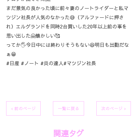
まだ景気の良かった頃に前々妻のノートライダーと私マ
ツジン社長が人気のなかった😅（アルファードに押さ
れ）エルグランドを同時2台買いした20年以上前の事を
思い出した🤗懐かしい🥰
ってか🖐️今日中には終わりそうもない😆明日も出勤だな
ぁ😁
#日産 #ノート #炎の達人#マツジン社長
< 前のページ
一覧に戻る
次のページ >
関連タグ