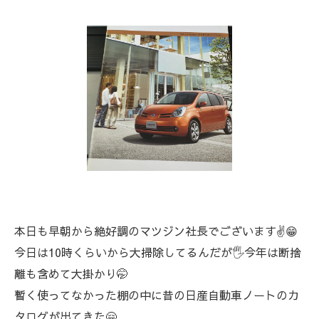
本日も早朝から絶好調のマツジン社長でございます✌️😁
今日は10時くらいから大掃除してるんだが🖐️今年は断捨
離も含めて大掛かり🤭
暫く使ってなかった棚の中に昔の日産自動車ノートのカ
タログが出てきた🤗