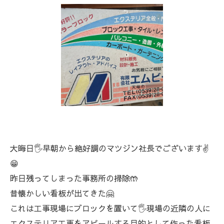
大晦日🖐️早朝から絶好調のマツジン社長でございます✌️
😁
昨日残ってしまった事務所の掃除🤲
昔懐かしい看板が出てきた🤗
これは工事現場にブロックを置いて🖐️現場の近隣の人に
エクステリア工事をアピールする目的として作った看板