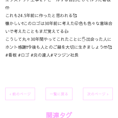
🤲
これも24.5年前に作ったと思われる🥰
懐かしい❗このロゴは30年前に考えた🤭色も色々な意味合
いで考えたこともまだ覚えてる👍
こうして丸々30年間やってこれたことに🖐️出会った人に
ホント感謝❗今後も人とのご縁を大切に生きましょう🤲🥰
#看板 #ロゴ #炎の達人#マツジン社長
< 前のページ
一覧に戻る
次のページ >
関連タグ