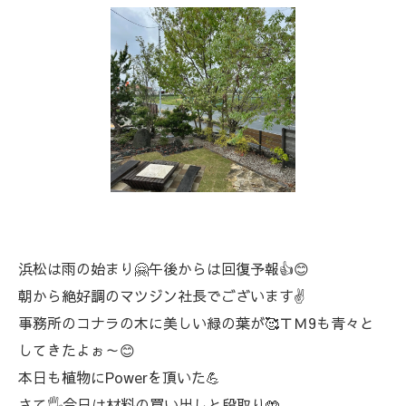
浜松は雨の始まり🤗午後からは回復予報👍😊
朝から絶好調のマツジン社長でございます✌️
事務所のコナラの木に美しい緑の葉が🥰ＴＭ9も青々と
してきたよぉ～😊
本日も植物にPowerを頂いた💪
さて🖐️今日は材料の買い出しと段取り🤲