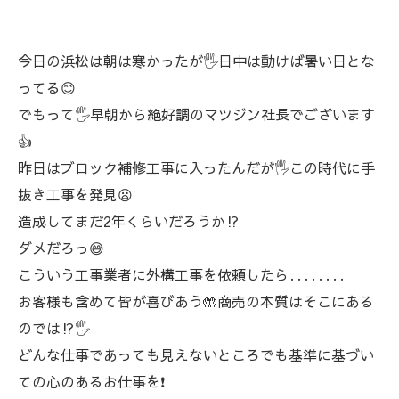
今日の浜松は朝は寒かったが🖐️日中は動けば暑い日とな
ってる😊
でもって🖐️早朝から絶好調のマツジン社長でございます
👍
昨日はブロック補修工事に入ったんだが🖐️この時代に手
抜き工事を発見😦
造成してまだ2年くらいだろうか⁉️
ダメだろっ😅
こういう工事業者に外構工事を依頼したら‥‥‥‥
お客様も含めて皆が喜びあう🤲商売の本質はそこにある
のでは⁉️🖐️
どんな仕事であっても見えないところでも基準に基づい
ての心のあるお仕事を❗